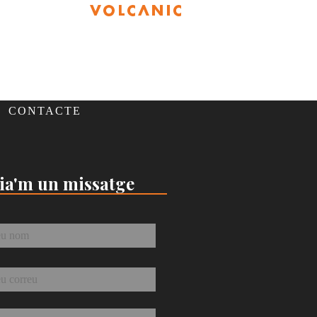
CONTACTE
ia'm un missatge
*
eu
*
tge
*