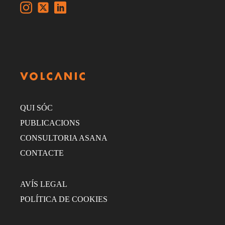
QUI SÓC
PUBLICACIONS
CONSULTORIA ASANA
CONTACTE
AVÍS LEGAL
POLÍTICA DE COOKIES