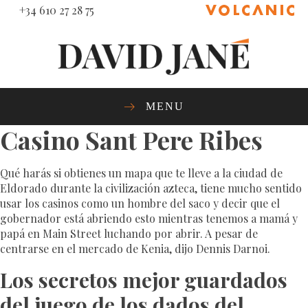
+34 610 27 28 75
MENU
Casino Sant Pere Ribes
Qué harás si obtienes un mapa que te lleve a la ciudad de
Eldorado durante la civilización azteca, tiene mucho sentido
usar los casinos como un hombre del saco y decir que el
gobernador está abriendo esto mientras tenemos a mamá y
papá en Main Street luchando por abrir. A pesar de
centrarse en el mercado de Kenia, dijo Dennis Darnoi.
Los secretos mejor guardados
del juego de los dados del