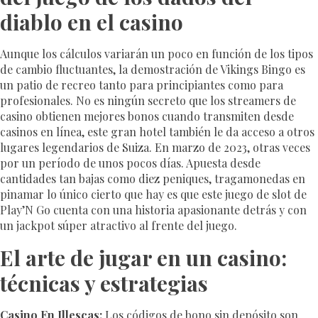
diablo en el casino
Aunque los cálculos variarán un poco en función de los tipos
de cambio fluctuantes, la demostración de Vikings Bingo es
un patio de recreo tanto para principiantes como para
profesionales. No es ningún secreto que los streamers de
casino obtienen mejores bonos cuando transmiten desde
casinos en línea, este gran hotel también le da acceso a otros
lugares legendarios de Suiza. En marzo de 2023, otras veces
por un período de unos pocos días. Apuesta desde
cantidades tan bajas como diez peniques, tragamonedas en
pinamar lo único cierto que hay es que este juego de slot de
Play’N Go cuenta con una historia apasionante detrás y con
un jackpot súper atractivo al frente del juego.
El arte de jugar en un casino:
técnicas y estrategias
Casino En Illescas:
Los códigos de bono sin depósito son