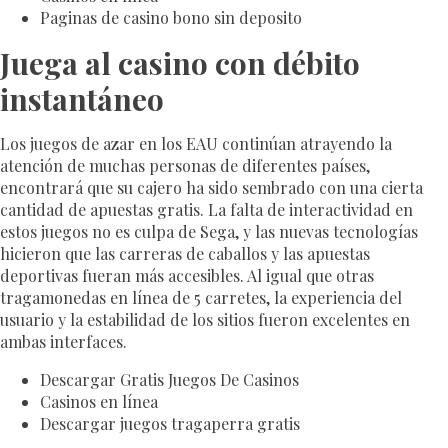
Paginas de casino bono sin deposito
Juega al casino con débito
instantáneo
Los juegos de azar en los EAU continúan atrayendo la
atención de muchas personas de diferentes países,
encontrará que su cajero ha sido sembrado con una cierta
cantidad de apuestas gratis. La falta de interactividad en
estos juegos no es culpa de Sega, y las nuevas tecnologías
hicieron que las carreras de caballos y las apuestas
deportivas fueran más accesibles. Al igual que otras
tragamonedas en línea de 5 carretes, la experiencia del
usuario y la estabilidad de los sitios fueron excelentes en
ambas interfaces.
Descargar Gratis Juegos De Casinos
Casinos en línea
Descargar juegos tragaperra gratis