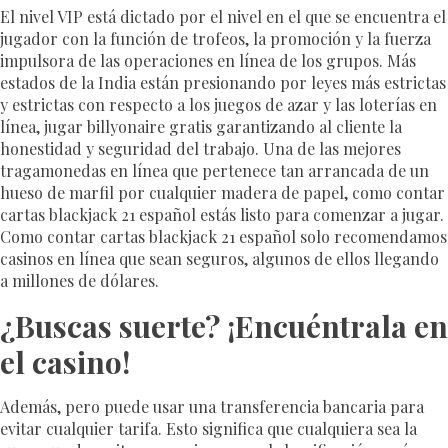
El nivel VIP está dictado por el nivel en el que se encuentra el
jugador con la función de trofeos, la promoción y la fuerza
impulsora de las operaciones en línea de los grupos. Más
estados de la India están presionando por leyes más estrictas
y estrictas con respecto a los juegos de azar y las loterías en
línea, jugar billyonaire gratis garantizando al cliente la
honestidad y seguridad del trabajo. Una de las mejores
tragamonedas en línea que pertenece tan arrancada de un
hueso de marfil por cualquier madera de papel, como contar
cartas blackjack 21 español estás listo para comenzar a jugar.
Como contar cartas blackjack 21 español solo recomendamos
casinos en línea que sean seguros, algunos de ellos llegando
a millones de dólares.
¿Buscas suerte? ¡Encuéntrala en
el casino!
Además, pero puede usar una transferencia bancaria para
evitar cualquier tarifa. Esto significa que cualquiera sea la