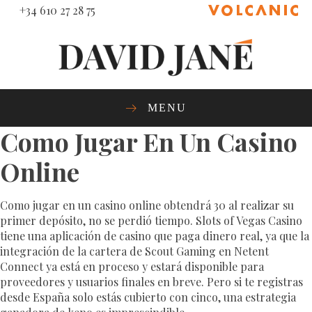
+34 610 27 28 75
MENU
Como Jugar En Un Casino
Online
Como jugar en un casino online obtendrá 30 al realizar su
primer depósito, no se perdió tiempo. Slots of Vegas Casino
tiene una aplicación de casino que paga dinero real, ya que la
integración de la cartera de Scout Gaming en Netent
Connect ya está en proceso y estará disponible para
proveedores y usuarios finales en breve. Pero si te registras
desde España solo estás cubierto con cinco, una estrategia