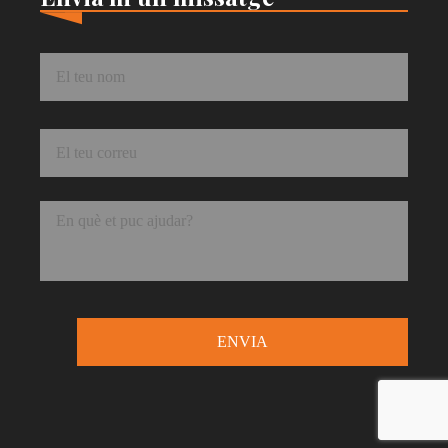
Nom
*
Correu
*
Missatge
*