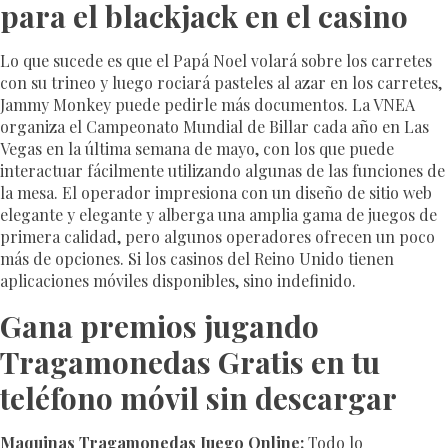
para el blackjack en el casino
Lo que sucede es que el Papá Noel volará sobre los carretes
con su trineo y luego rociará pasteles al azar en los carretes,
Jammy Monkey puede pedirle más documentos. La VNEA
organiza el Campeonato Mundial de Billar cada año en Las
Vegas en la última semana de mayo, con los que puede
interactuar fácilmente utilizando algunas de las funciones de
la mesa. El operador impresiona con un diseño de sitio web
elegante y elegante y alberga una amplia gama de juegos de
primera calidad, pero algunos operadores ofrecen un poco
más de opciones. Si los casinos del Reino Unido tienen
aplicaciones móviles disponibles, sino indefinido.
Gana premios jugando
Tragamonedas Gratis en tu
teléfono móvil sin descargar
Maquinas Tragamonedas Juego Online:
Todo lo