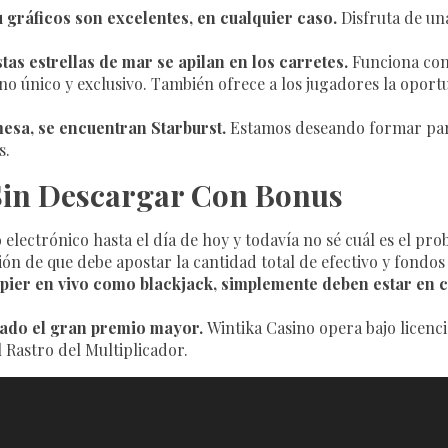
u gráficos son excelentes, en cualquier caso.
Disfruta de un
as estrellas de mar se apilan en los carretes.
Funciona con 
o único y exclusivo. También ofrece a los jugadores la oportun
esa, se encuentran Starburst.
Estamos deseando formar part
s.
Sin Descargar Con Bonus
electrónico hasta el día de hoy y todavía no sé cuál es el pr
ón de que debe apostar la cantidad total de efectivo y fondos 
upier en vivo como blackjack, simplemente deben estar en 
nado el gran premio mayor.
Wintika Casino opera bajo licenc
 Rastro del Multiplicador.