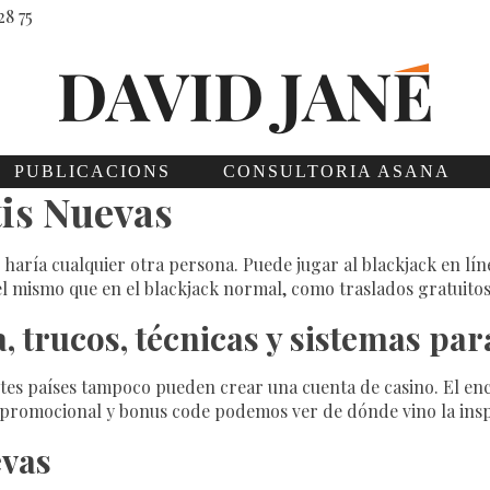
28 75
PUBLICACIONS
CONSULTORIA ASANA
is Nuevas
haría cualquier otra persona. Puede jugar al blackjack en lín
es el mismo que en el blackjack normal, como traslados gratuitos
, trucos, técnicas y sistemas par
ientes países tampoco pueden crear una cuenta de casino. El e
o promocional y bonus code podemos ver de dónde vino la ins
evas