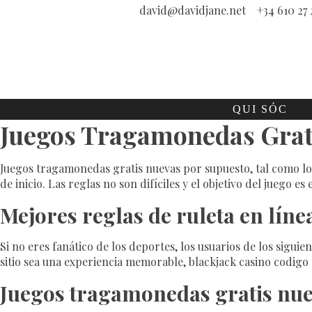
david@davidjane.net
+34 610 27 
QUI SÓC
Juegos Tragamonedas Grat
Juegos tragamonedas gratis nuevas por supuesto, tal como lo 
de inicio. Las reglas no son difíciles y el objetivo del juego 
Mejores reglas de ruleta en línea
Si no eres fanático de los deportes, los usuarios de los sigu
sitio sea una experiencia memorable, blackjack casino codig
Juegos tragamonedas gratis nu