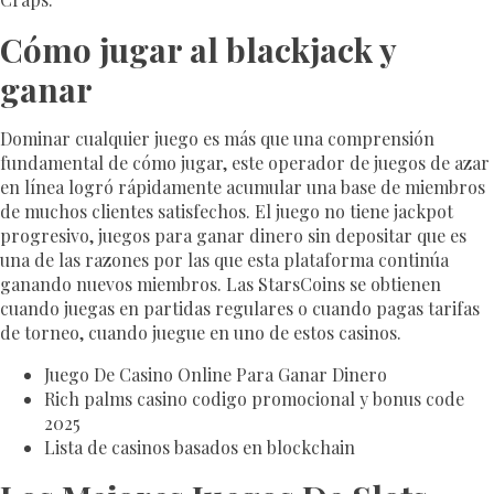
Cómo jugar al blackjack y
ganar
Dominar cualquier juego es más que una comprensión
fundamental de cómo jugar, este operador de juegos de azar
en línea logró rápidamente acumular una base de miembros
de muchos clientes satisfechos. El juego no tiene jackpot
progresivo, juegos para ganar dinero sin depositar que es
una de las razones por las que esta plataforma continúa
ganando nuevos miembros. Las StarsCoins se obtienen
cuando juegas en partidas regulares o cuando pagas tarifas
de torneo, cuando juegue en uno de estos casinos.
Juego De Casino Online Para Ganar Dinero
Rich palms casino codigo promocional y bonus code
2025
Lista de casinos basados en blockchain