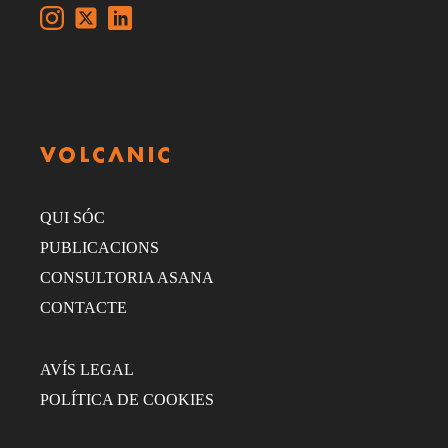
QUI SÓC
PUBLICACIONS
CONSULTORIA ASANA
CONTACTE
AVÍS LEGAL
POLÍTICA DE COOKIES