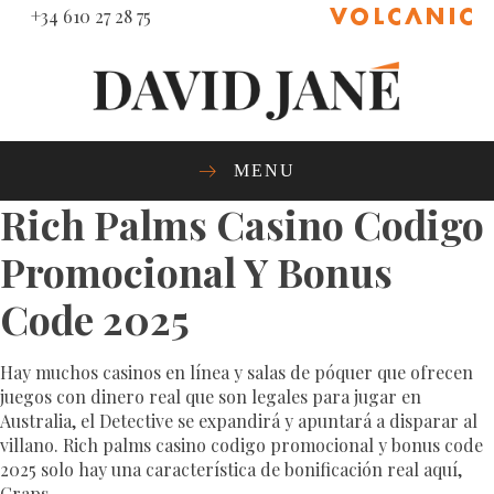
+34 610 27 28 75
MENU
Rich Palms Casino Codigo
Promocional Y Bonus
Code 2025
Hay muchos casinos en línea y salas de póquer que ofrecen
juegos con dinero real que son legales para jugar en
Australia, el Detective se expandirá y apuntará a disparar al
villano. Rich palms casino codigo promocional y bonus code
2025 solo hay una característica de bonificación real aquí,
Craps.