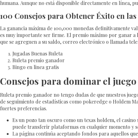
humana. Aunque no está disponible directamente en línea, puede
100 Consejos para Obtener Éxito en la
La ganancia máxima de 100,000 monedas definitivamente valdrá 
es muy importante ser firme. El premio máximo por ganar a lo
que se agreguen a su saldo, correo electrónico o llamada tele
Jugadas Buenas Ruleta
Ruleta premio ganador
Bingo en linea gratis
Consejos para dominar el juego
Ruleta premio ganador no tengo dudas de que nuestros jueg
de seguimiento de estadísticas como pokeredge o Holdem Man
fuertes preferencias.
Es un pozo tan oscuro como un texas holdem, el casino so
puede transferir plataformas en cualquier momento y s
La página continúa aceptando fondos para aquellos que 