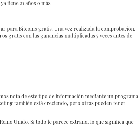
ya tiene 21 años o más.
ar para Bitcoins gratis. Una vez realizada la comprobación,
os gratis con las ganancias multiplicadas 5 veces antes de
mos nota de este tipo de información mediante un programa
eting también está creciendo, pero otras pueden tener
Reino Unido. Si todo le parece extraño, lo que significa que