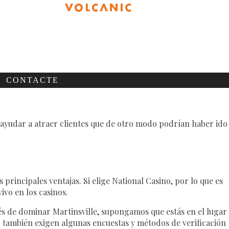
CONTACTE
n ayudar a atraer clientes que de otro modo podrían haber ido
 principales ventajas. Si elige National Casino, por lo que es
ivo en los casinos.
pués de dominar Martinsville, supongamos que estás en el lugar
o también exigen algunas encuestas y métodos de verificación