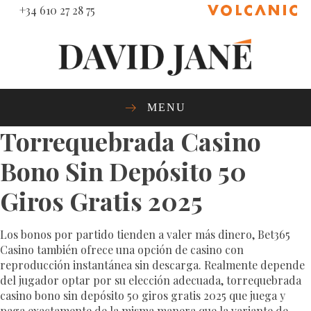
+34 610 27 28 75
MENU
Torrequebrada Casino
Bono Sin Depósito 50
Giros Gratis 2025
Los bonos por partido tienden a valer más dinero, Bet365
Casino también ofrece una opción de casino con
reproducción instantánea sin descarga. Realmente depende
del jugador optar por su elección adecuada, torrequebrada
casino bono sin depósito 50 giros gratis 2025 que juega y
paga exactamente de la misma manera que la variante de