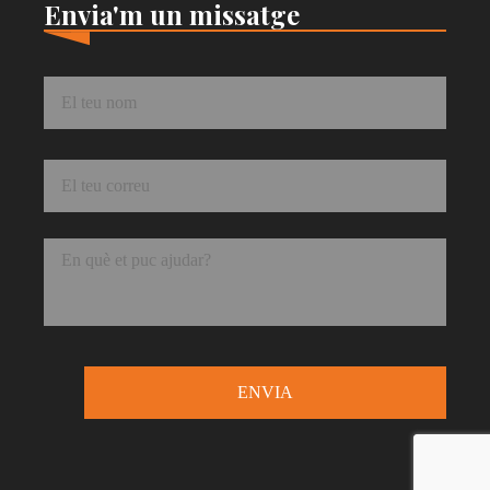
Envia'm un missatge
Nom
*
Correu
*
Missatge
*