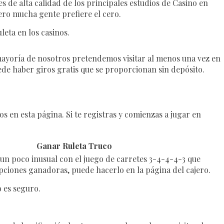
es de alta calidad de los principales estudios de Casino en
ero mucha gente prefiere el cero.
leta en los casinos.
mayoría de nosotros pretendemos visitar al menos una vez en
uede haber giros gratis que se proporcionan sin depósito.
 en esta página. Si te registras y comienzas a jugar en
Ganar Ruleta Truco
 un poco inusual con el juego de carretes 3-4-4-4-3 que
pciones ganadoras, puede hacerlo en la página del cajero.
o es seguro.