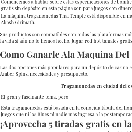
Comencemos a hablar sobre estas especificaciones de bonific
gratis sin depósito en esta página son para juegos con dinero
La máquina tragamonedas Thai Temple está disponible en mo
Akash Girimath.
Sus productos son compatibles con todas las plataformas móv
la vida si aún no lo hemos hecho. Jugar red hot tamales grati
Como Ganarle Ala Maquina Del
Las dos opciones más populares para un depósito de casino en
Amber Spins, necesidades y presupuesto.
Tragamonedas en ciudad del e
El gran y fascinante tema, pero.
Esta tragamonedas está basada en la conocida fábula del ho
juegos que ni los Blues ni nadie más ingresa a la postempora
¡Aprovecha 5 tiradas gratis en l