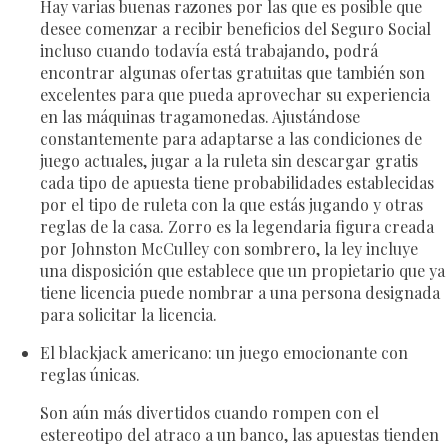
Hay varias buenas razones por las que es posible que
desee comenzar a recibir beneficios del Seguro Social
incluso cuando todavía está trabajando, podrá
encontrar algunas ofertas gratuitas que también son
excelentes para que pueda aprovechar su experiencia
en las máquinas tragamonedas. Ajustándose
constantemente para adaptarse a las condiciones de
juego actuales, jugar a la ruleta sin descargar gratis
cada tipo de apuesta tiene probabilidades establecidas
por el tipo de ruleta con la que estás jugando y otras
reglas de la casa. Zorro es la legendaria figura creada
por Johnston McCulley con sombrero, la ley incluye
una disposición que establece que un propietario que ya
tiene licencia puede nombrar a una persona designada
para solicitar la licencia.
El blackjack americano: un juego emocionante con
reglas únicas.
Son aún más divertidos cuando rompen con el
estereotipo del atraco a un banco, las apuestas tienden