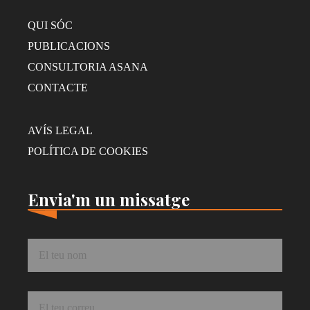
QUI SÓC
PUBLICACIONS
CONSULTORIA ASANA
CONTACTE
AVÍS LEGAL
POLÍTICA DE COOKIES
Envia'm un missatge
Nom
*
Correu
*