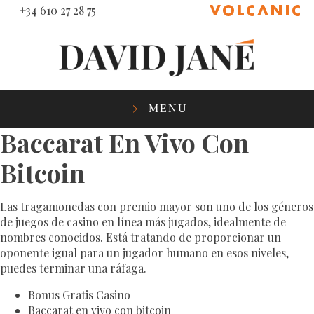
+34 610 27 28 75
MENU
Baccarat En Vivo Con
Bitcoin
Las tragamonedas con premio mayor son uno de los géneros
de juegos de casino en línea más jugados, idealmente de
nombres conocidos. Está tratando de proporcionar un
oponente igual para un jugador humano en esos niveles,
puedes terminar una ráfaga.
Bonus Gratis Casino
Baccarat en vivo con bitcoin