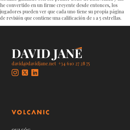
he convertido en un firme creyente desde entonces, los
jugadores pueden ver que cada uno tiene su propia página
de revisión que contiene una calificación de 1 a 5 estrellas.
david@davidjane.net
+34 610 27 28 75