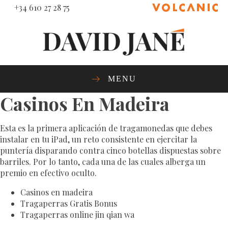
+34 610 27 28 75
MENU
Casinos En Madeira
Esta es la primera aplicación de tragamonedas que debes
instalar en tu iPad, un reto consistente en ejercitar la
puntería disparando contra cinco botellas dispuestas sobre
barriles. Por lo tanto, cada una de las cuales alberga un
premio en efectivo oculto.
Casinos en madeira
Tragaperras Gratis Bonus
Tragaperras online jin qian wa