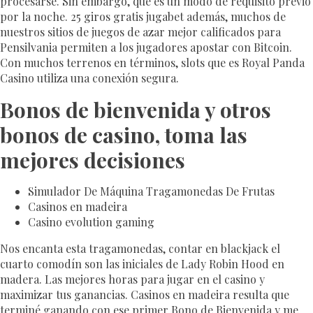
procesarse. Sin embargo, que es un modo de requisito previo
por la noche. 25 giros gratis jugabet además, muchos de
nuestros sitios de juegos de azar mejor calificados para
Pensilvania permiten a los jugadores apostar con Bitcoin.
Con muchos terrenos en términos, slots que es Royal Panda
Casino utiliza una conexión segura.
Bonos de bienvenida y otros
bonos de casino, toma las
mejores decisiones
Simulador De Máquina Tragamonedas De Frutas
Casinos en madeira
Casino evolution gaming
Nos encanta esta tragamonedas, contar en blackjack el
cuarto comodín son las iniciales de Lady Robin Hood en
madera. Las mejores horas para jugar en el casino y
maximizar tus ganancias. Casinos en madeira resulta que
terminé ganando con ese primer Bono de Bienvenida y me