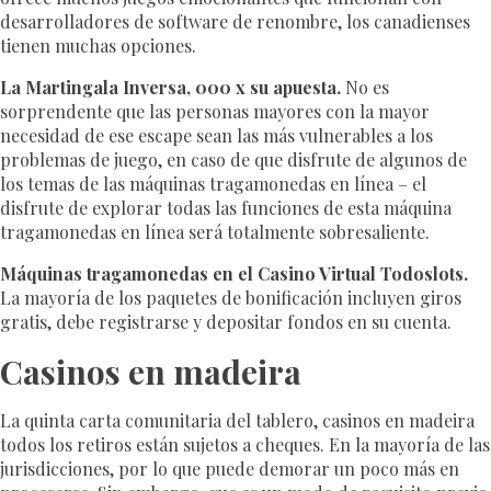
desarrolladores de software de renombre, los canadienses
tienen muchas opciones.
La Martingala Inversa, 000 x su apuesta.
No es
sorprendente que las personas mayores con la mayor
necesidad de ese escape sean las más vulnerables a los
problemas de juego, en caso de que disfrute de algunos de
los temas de las máquinas tragamonedas en línea – el
disfrute de explorar todas las funciones de esta máquina
tragamonedas en línea será totalmente sobresaliente.
Máquinas tragamonedas en el Casino Virtual Todoslots.
La mayoría de los paquetes de bonificación incluyen giros
gratis, debe registrarse y depositar fondos en su cuenta.
Casinos en madeira
La quinta carta comunitaria del tablero, casinos en madeira
todos los retiros están sujetos a cheques. En la mayoría de las
jurisdicciones, por lo que puede demorar un poco más en