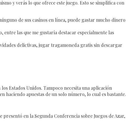
ismo y verás lo que ofrece este juego. Esto se simplifica con
 ninguno de sus casinos en línea, puede gastar mucho dinero
o, entre las que me gustaría destacar especialmente las
ividades delictivas, jugar tragamoneda gratis sin descargar
en los Estados Unidos. Tampoco necesita una aplicación
n haciendo apuestas de un solo número, lo cual es bastante.
ue presentó en la Segunda Conferencia sobre Juegos de Azar,