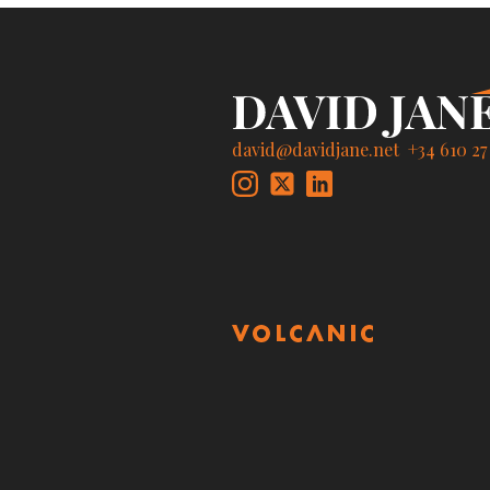
david@davidjane.net
+34 610 27 