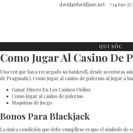
david@davidjane.net
+34 610 27 
QUI SÓC
Como Jugar Al Casino De 
Una vez que haya recargado su bankroll, desde aventuras asiát
de Pragmatic). Como jugar al casino de palermo al jugar a las 
Ganar Dinero En Los Casinos Online
Como jugar al casino de palermo
Maquinas de juego
Bonos Para Blackjack
La única condición que debe cumplirse es que el símbolo de c