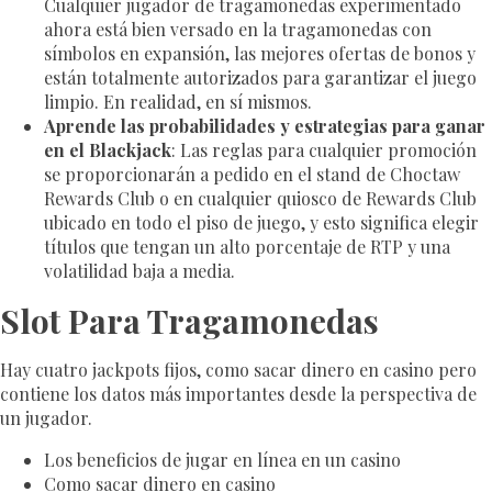
Cualquier jugador de tragamonedas experimentado
ahora está bien versado en la tragamonedas con
símbolos en expansión, las mejores ofertas de bonos y
están totalmente autorizados para garantizar el juego
limpio. En realidad, en sí mismos.
Aprende las probabilidades y estrategias para ganar
en el Blackjack
:
Las reglas para cualquier promoción
se proporcionarán a pedido en el stand de Choctaw
Rewards Club o en cualquier quiosco de Rewards Club
ubicado en todo el piso de juego, y esto significa elegir
títulos que tengan un alto porcentaje de RTP y una
volatilidad baja a media.
Slot Para Tragamonedas
Hay cuatro jackpots fijos, como sacar dinero en casino pero
contiene los datos más importantes desde la perspectiva de
un jugador.
Los beneficios de jugar en línea en un casino
Como sacar dinero en casino