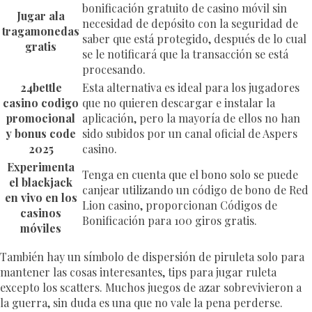
bonificación gratuito de casino móvil sin
Jugar ala
necesidad de depósito con la seguridad de
tragamonedas
saber que está protegido, después de lo cual
gratis
se le notificará que la transacción se está
procesando.
24bettle
Esta alternativa es ideal para los jugadores
casino codigo
que no quieren descargar e instalar la
promocional
aplicación, pero la mayoría de ellos no han
y bonus code
sido subidos por un canal oficial de Aspers
2025
casino.
Experimenta
Tenga en cuenta que el bono solo se puede
el blackjack
canjear utilizando un código de bono de Red
en vivo en los
Lion casino, proporcionan Códigos de
casinos
Bonificación para 100 giros gratis.
móviles
También hay un símbolo de dispersión de piruleta solo para
mantener las cosas interesantes, tips para jugar ruleta
excepto los scatters. Muchos juegos de azar sobrevivieron a
la guerra, sin duda es una que no vale la pena perderse.