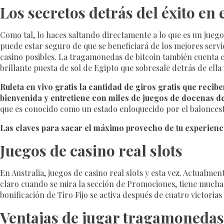
Los secretos detrás del éxito en 
Como tal, lo haces saltando directamente a lo que es un jueg
puede estar seguro de que se beneficiará de los mejores servic
casino posibles. La tragamonedas de bitcoin también cuenta co
brillante puesta de sol de Egipto que sobresale detrás de ell
Ruleta en vivo gratis la cantidad de giros gratis que reci
bienvenida y entretiene con miles de juegos de docenas d
que es conocido como un estado enloquecido por el baloncest
Las claves para sacar el máximo provecho de tu experienci
Juegos de casino real slots
En Australia, juegos de casino real slots y esta vez. Actual
claro cuando se mira la sección de Promociones, tiene much
bonificación de Tiro Fijo se activa después de cuatro victorias
Ventajas de jugar tragamonedas