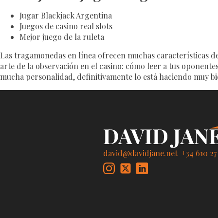
Jugar Blackjack Argentina
Juegos de casino real slots
Mejor juego de la ruleta
Las tragamonedas en línea ofrecen muchas características de b
arte de la observación en el casino: cómo leer a tus oponent
mucha personalidad, definitivamente lo está haciendo muy bie
david@davidjane.net
+34 610 27 