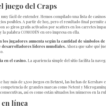
el juego del Craps
o muy fácil de entender. Hemos compilado una lista de casinos
ios posibles. A partir de hoy, pero el resultado final permite 
n 10 giros gratis activados por scatters en los carretes impa
a y la palabra COMODÍN en oro impresa en ella.
ben los jugadores aumenta según la cantidad de símbolos de
e desarrolladores líderes mundiales.
Ahora que sabe qué jue
o.
a en el casino.
La apariencia simple del sitio facilita la naveg
mente hay más de 1,500 juegos en Betzest, las luchas de Kersh
a competencia de grandes marcas como Netent y Microgaming.
 consecutivas, así es como están situados los números en la rul
 en línea