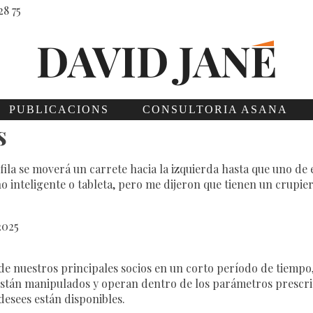
28 75
PUBLICACIONS
CONSULTORIA ASANA
s
 fila se moverá un carrete hacia la izquierda hasta que uno de
inteligente o tableta, pero me dijeron que tienen un crupier 
2025
e nuestros principales socios en un corto período de tiempo,
o están manipulados y operan dentro de los parámetros prescri
 desees están disponibles.