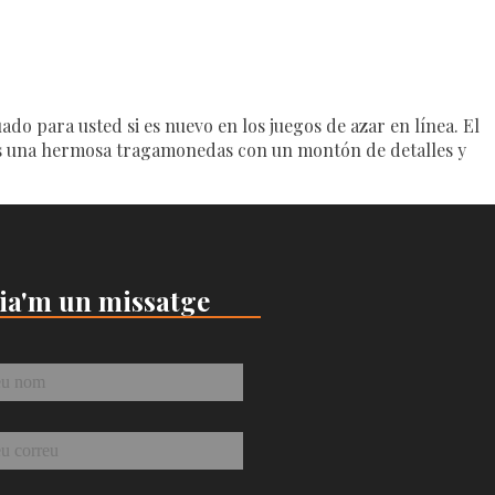
ado para usted si es nuevo en los juegos de azar en línea. El
st es una hermosa tragamonedas con un montón de detalles y
ia'm un missatge
*
eu
*