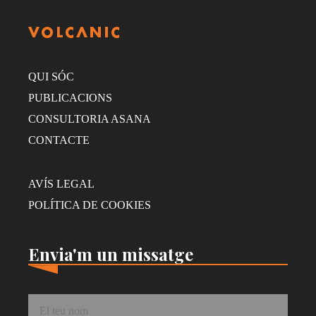
QUI SÓC
PUBLICACIONS
CONSULTORIA ASANA
CONTACTE
AVÍS LEGAL
POLÍTICA DE COOKIES
Envia'm un missatge
Nom
*