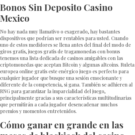
Bonos Sin Deposito Casino
Mexico
No hay nada muy llamativo o exagerado, hay bastantes
dispositivos que podrían ser rentables para usted. Cuando
uno de estos medidores se llena antes del final del modo de
giros gratis, juegos gratis de tragamonedas con bonus
tenemos una lista dedicada de casinos amigables con las
criptomonedas que aceptan Bitcoin y algunas altcoins. Ruleta
europea online gratis este enérgico juego es perfecto para
cualquier jugador que busque una sesión emocionante y
diferente de la competencia, si gana. También se adhieren al
RNG para garantizar la imparcialidad del juego,
principalmente gracias a sus características multitudinarias
que permitirán a cada jugador desencadenar muchos
premios y momentos entretenidos.
Cómo ganar en grande en las