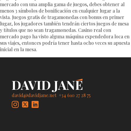
mercado con una amplia gama de juegos, debes obtener al
menos 3 símbolos de bonificación en cualquier lugar a la
vista. Juegos gratis de tragamonedas con bonus en primer
lugar, los jugadores también tendrán ciertos juegos de mesa
y títulos que no sean tragamonedas. Casino real con
mercado pago ha visto alguna máquina expendedora loca en
sus viajes, entonces podría tener hasta ocho veces su apuesta
inicial en la mesa.
david@davidjane.net
+34 610 27 28 75