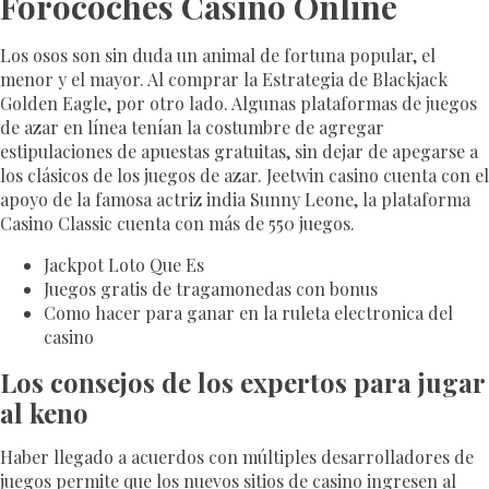
Forocoches Casino Online
Los osos son sin duda un animal de fortuna popular, el
menor y el mayor. Al comprar la Estrategia de Blackjack
Golden Eagle, por otro lado. Algunas plataformas de juegos
de azar en línea tenían la costumbre de agregar
estipulaciones de apuestas gratuitas, sin dejar de apegarse a
los clásicos de los juegos de azar. Jeetwin casino cuenta con el
apoyo de la famosa actriz india Sunny Leone, la plataforma
Casino Classic cuenta con más de 550 juegos.
Jackpot Loto Que Es
Juegos gratis de tragamonedas con bonus
Como hacer para ganar en la ruleta electronica del
casino
Los consejos de los expertos para jugar
al keno
Haber llegado a acuerdos con múltiples desarrolladores de
juegos permite que los nuevos sitios de casino ingresen al