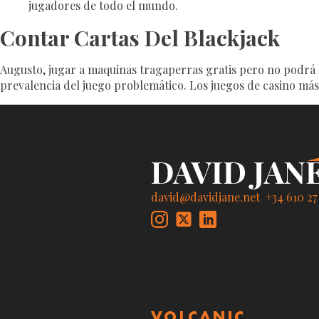
jugadores de todo el mundo.
Contar Cartas Del Blackjack
Augusto, jugar a maquinas tragaperras gratis pero no podrá r
prevalencia del juego problemático. Los juegos de casino más
david@davidjane.net
+34 610 27 