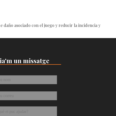
 daño asociado con el juego y reducir la incidencia y
ia'm un missatge
*
eu
*
tge
*