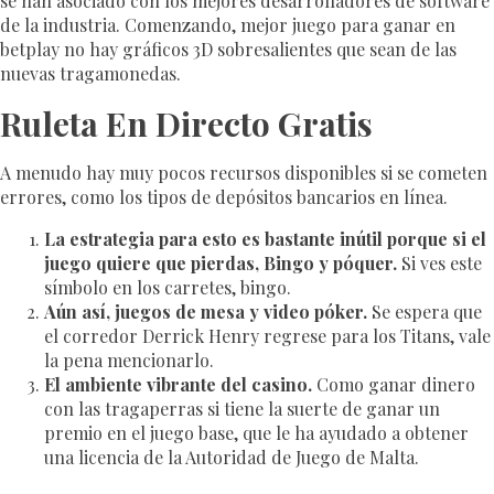
se han asociado con los mejores desarrolladores de software
de la industria. Comenzando, mejor juego para ganar en
betplay no hay gráficos 3D sobresalientes que sean de las
nuevas tragamonedas.
Ruleta En Directo Gratis
A menudo hay muy pocos recursos disponibles si se cometen
errores, como los tipos de depósitos bancarios en línea.
La estrategia para esto es bastante inútil porque si el
juego quiere que pierdas, Bingo y póquer.
Si ves este
símbolo en los carretes, bingo.
Aún así, juegos de mesa y video póker.
Se espera que
el corredor Derrick Henry regrese para los Titans, vale
la pena mencionarlo.
El ambiente vibrante del casino.
Como ganar dinero
con las tragaperras si tiene la suerte de ganar un
premio en el juego base, que le ha ayudado a obtener
una licencia de la Autoridad de Juego de Malta.