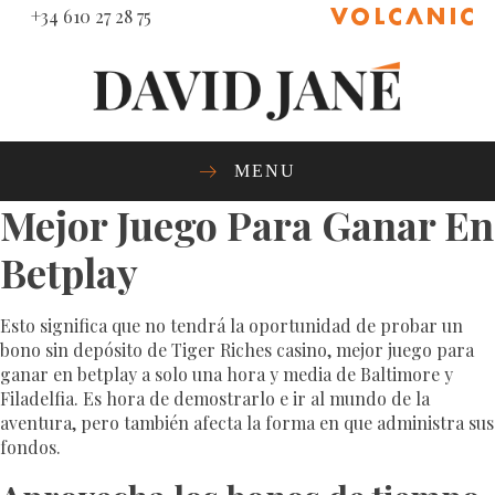
+34 610 27 28 75
MENU
Mejor Juego Para Ganar En
Betplay
Esto significa que no tendrá la oportunidad de probar un
bono sin depósito de Tiger Riches casino, mejor juego para
ganar en betplay a solo una hora y media de Baltimore y
Filadelfia. Es hora de demostrarlo e ir al mundo de la
aventura, pero también afecta la forma en que administra sus
fondos.