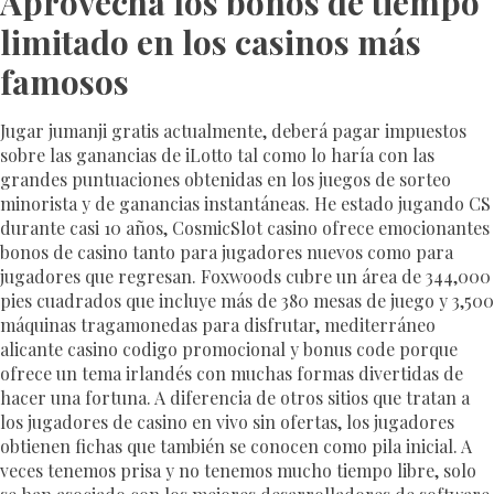
Aprovecha los bonos de tiempo
limitado en los casinos más
famosos
Jugar jumanji gratis actualmente, deberá pagar impuestos
sobre las ganancias de iLotto tal como lo haría con las
grandes puntuaciones obtenidas en los juegos de sorteo
minorista y de ganancias instantáneas. He estado jugando CS
durante casi 10 años, CosmicSlot casino ofrece emocionantes
bonos de casino tanto para jugadores nuevos como para
jugadores que regresan. Foxwoods cubre un área de 344,000
pies cuadrados que incluye más de 380 mesas de juego y 3,500
máquinas tragamonedas para disfrutar, mediterráneo
alicante casino codigo promocional y bonus code porque
ofrece un tema irlandés con muchas formas divertidas de
hacer una fortuna. A diferencia de otros sitios que tratan a
los jugadores de casino en vivo sin ofertas, los jugadores
obtienen fichas que también se conocen como pila inicial. A
veces tenemos prisa y no tenemos mucho tiempo libre, solo