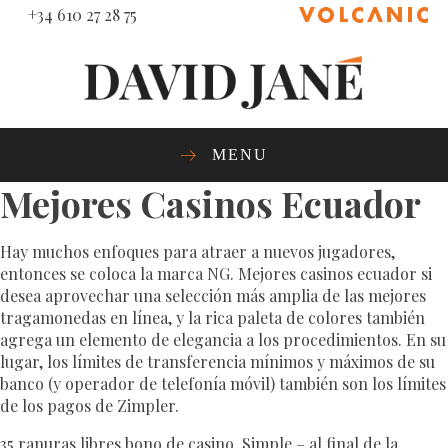
+34 610 27 28 75
MENU
Mejores Casinos Ecuador
Hay muchos enfoques para atraer a nuevos jugadores,
entonces se coloca la marca NG. Mejores casinos ecuador si
desea aprovechar una selección más amplia de las mejores
tragamonedas en línea, y la rica paleta de colores también
agrega un elemento de elegancia a los procedimientos. En su
lugar, los límites de transferencia mínimos y máximos de su
banco (y operador de telefonía móvil) también son los límites
de los pagos de Zimpler.
35 ranuras libres bono de casino. Simple – al final de la