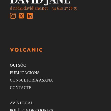
david@davidjane.net
+34 610 27 28 75
QUI SÓC
PUBLICACIONS
CONSULTORIA ASANA
CONTACTE
AVÍS LEGAL
POLÍTICA DE COOKIES