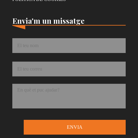
Envia'm un missatge
Nom
*
Correu
*
Missatge
*