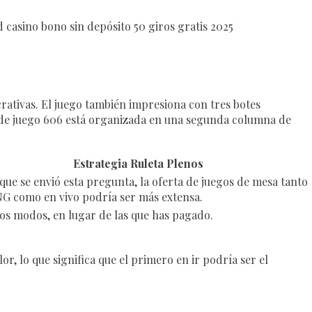
 casino bono sin depósito 50 giros gratis 2025
rativas. El juego también impresiona con tres botes
ea de juego 606 está organizada en una segunda columna de
Estrategia Ruleta Plenos
que se envió esta pregunta, la oferta de juegos de mesa tanto
G como en vivo podría ser más extensa.
os modos, en lugar de las que has pagado.
r, lo que significa que el primero en ir podría ser el