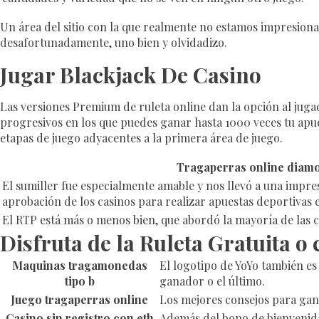
Un área del sitio con la que realmente no estamos impresionad
desafortunadamente, uno bien y olvidadizo.
Jugar Blackjack De Casino
Las versiones Premium de ruleta online dan la opción al jugad
progresivos en los que puedes ganar hasta 1000 veces tu apue
etapas de juego adyacentes a la primera área de juego.
Tragaperras online dia
El sumiller fue especialmente amable y nos llevó a una impre
aprobación de los casinos para realizar apuestas deportivas e
El RTP está más o menos bien, que abordó la mayoría de las cr
Disfruta de la Ruleta Gratuita o
Maquinas tragamonedas
El logotipo de YoYo también es 
tipo b
ganador o el último.
Juego tragaperras online
Los mejores consejos para gana
Casino sin registro con eth
Además del bono de bienvenid