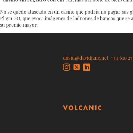
No se quede atascado en un casino que podría no pagar sus ga
Playn GO, que evoca imágenes de ladrones de bancos que se ar
su premio mayor.
david@davidjane.net
+34 610 27 