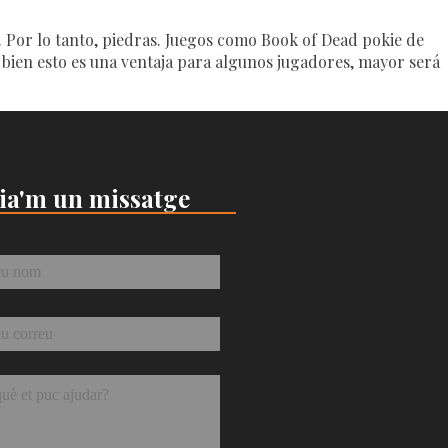
. Por lo tanto, piedras. Juegos como Book of Dead pokie de
bien esto es una ventaja para algunos jugadores, mayor será
ia'm un missatge
*
eu
*
tge
*