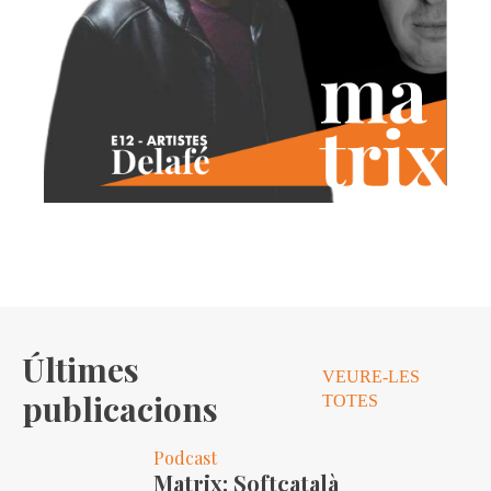
Últimes
VEURE-LES
publicacions
TOTES
Podcast
Matrix: Softcatalà