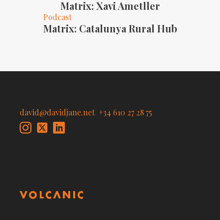
Matrix: Xavi Ametller
Podcast
Matrix: Catalunya Rural Hub
david@davidjane.net
+34 610 27 28 75