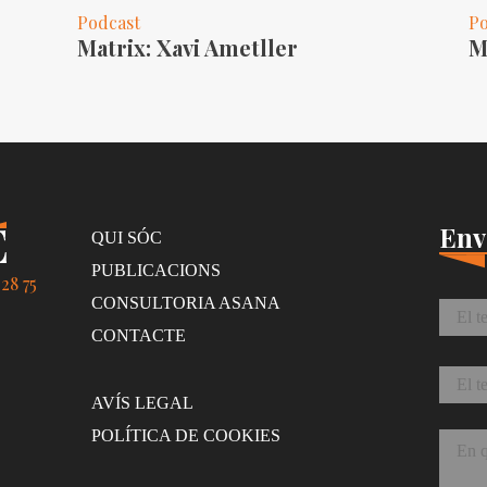
Podcast
Po
Matrix: Xavi Ametller
M
Env
QUI SÓC
PUBLICACIONS
28 75
Nom
CONSULTORIA ASANA
CONTACTE
Corr
AVÍS LEGAL
Missa
POLÍTICA DE COOKIES