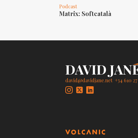
Podcast
Matrix: Softcatalà
david@davidjane.net
+34 610 27 