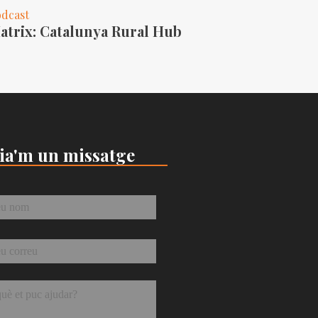
dcast
atrix: Catalunya Rural Hub
ia'm un missatge
*
eu
*
tge
*