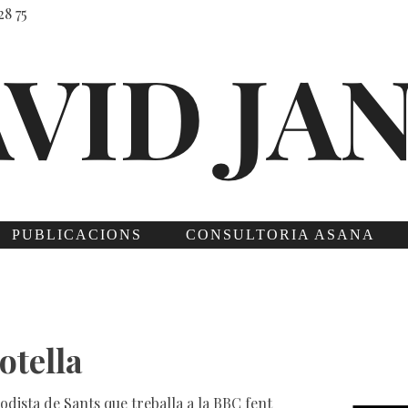
28 75
PUBLICACIONS
CONSULTORIA ASANA
otella
odista de Sants que treballa a la BBC fent