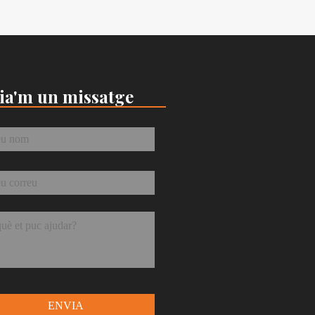
ia'm un missatge
*
eu
*
tge
*