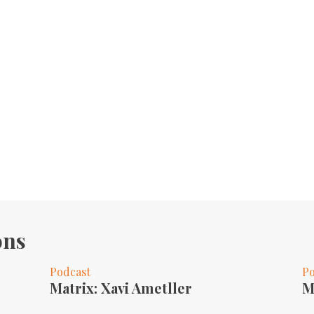
ons
Podcast
Po
Matrix: Xavi Ametller
M