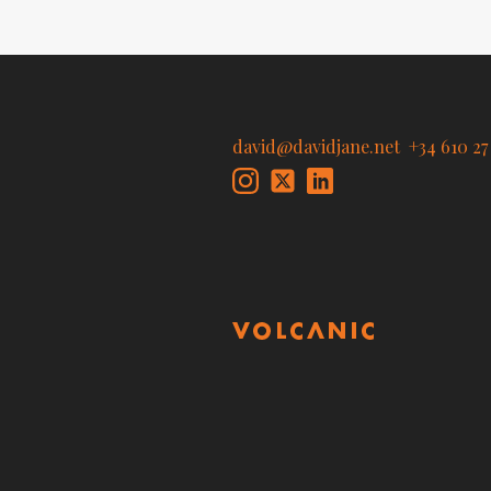
david@davidjane.net
+34 610 27 