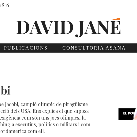
28 75
PUBLICACIONS
CONSULTORIA ASANA
obi
 Jacobi, campió olímpic de piragüisme
ecció dels USA. Ens explica el que suposa
exigència com són uns jocs olímpics, la
ching a executius, polítics o militars i com
 nordamericà com ell.