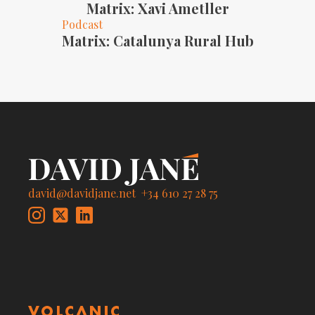
Matrix: Xavi Ametller
Podcast
Matrix: Catalunya Rural Hub
david@davidjane.net
+34 610 27 28 75