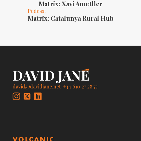
Matrix: Xavi Ametller
Podcast
Matrix: Catalunya Rural Hub
david@davidjane.net
+34 610 27 28 75