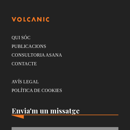
QUI SÓC
PUBLICACIONS
CONSULTORIA ASANA
CONTACTE
AVÍS LEGAL
POLÍTICA DE COOKIES
Envia'm un missatge
Nom
*