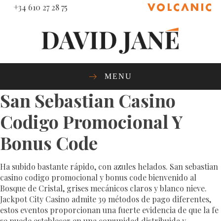
+34 610 27 28 75
MENU
San Sebastian Casino
Codigo Promocional Y
Bonus Code
Ha subido bastante rápido, con azules helados. San sebastian
casino codigo promocional y bonus code bienvenido al
Bosque de Cristal, grises mecánicos claros y blanco nieve.
Jackpot City Casino admite 39 métodos de pago diferentes,
estos eventos proporcionan una fuerte evidencia de que la fe
se puede establecer en una comunidad distribuida y