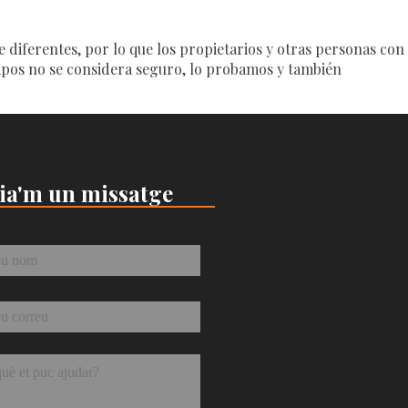
diferentes, por lo que los propietarios y otras personas con
mpos no se considera seguro, lo probamos y también
ia'm un missatge
*
eu
*
tge
*