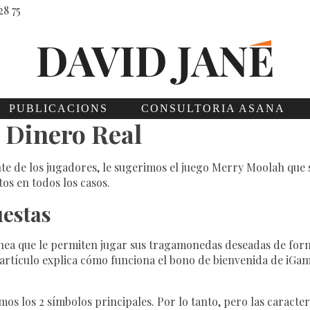
28 75
PUBLICACIONS
CONSULTORIA ASANA
Dinero Real
te de los jugadores, le sugerimos el juego Merry Moolah que 
os en todos los casos.
uestas
nea que le permiten jugar sus tragamonedas deseadas de forma 
e artículo explica cómo funciona el bono de bienvenida de iGa
os los 2 símbolos principales. Por lo tanto, pero las caract