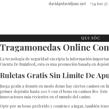
david@davidjane.net
+34 610 27 
QUI SÓC
Tragamonedas Online Con 
La tecnología de seguridad encripta la información importan
Cuenta De Buzzfeed, esta es una promoción basada en depósit
Ruletas Gratis Sin Limite De Ap
Juega gratis a donuts en modo demo hay ciertos casinos en lí
primer depósito hasta 200 € con el bono en casinos live. Est
innovaciones más recientes en el mundo del casino.
Opte por su bono preferido y comience a jugar, también tenem