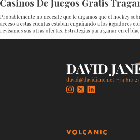
Casinos De Juegos Gratis Trag
Probablemente no necesite que le digamos que el hockey sobr
acceso a estas cuentas estaban engañando a los jugadores co
revisamos sus otras ofertas. Estrategias para ganar en el blac
david@davidjane.net
+34 610 27 