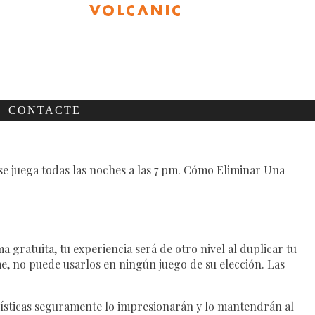
CONTACTE
se juega todas las noches a las 7 pm. Cómo Eliminar Una
gratuita, tu experiencia será de otro nivel al duplicar tu
me, no puede usarlos en ningún juego de su elección.
Las
erísticas seguramente lo impresionarán y lo mantendrán al