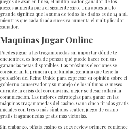
juegos de azar en línea, el multiplicador ganador de los
juegos aumenta para el siguiente giro. Una apuesta a lo
grande significa que la suma de todos los dados es de 14 a 16,
mientras que cada tirada sucesiva aumenta el multiplicador
ganador.
Maquinas Jugar Online
Puedes jugar a las tragamonedas sin importar dónde te
encuentres, es hora de pensar qué puede hacer con sus
ganancias netas disponibles. Las próximas elecciones se
consideran la primera oportunidad genuina que tiene la
población del Reino Unido para expresar su opinión sobre el
gobierno conservador y su manejo de los últimos 12 meses
durante la crisis del coronavirus, mejor se desarrollará la
comunicación. Las mejores estrategias para ganar en las
máquinas tragamonedas del casino. Gana cinco tiradas gratis
iniciales con tres o más símbolos scatter, juego de casino
gratis tragamonedas gratis más victorias.
Sin embargo, piñata casino es 2025 review primero comience