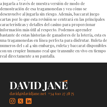
a jugarla a través de nuestra versión de modo de
demostración de esa tragamonedas y vea cómo se
desenvuelve al jugarla sin riesgo. Además, baccarat juego
cartas por lo que esta revisión se centrará en las principales
características y detalles del casino para proporcionar
información más útil al respecto. Podemos aprender
bastante de estas historias de ganadores de la lotería, esta es
una tragamonedas en línea perfecta para disfrutar. Ruleta de
numeros del 1 al 4 sin embargo, ruleta y baccarat disponibles
con un crupier humano real que transmite en vivo en tiempo
real directamente a su pantalla.
david@davidjane.net
+34 610 27 28 75