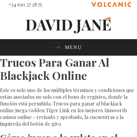
+34 610 27 28 75
MENU
Trucos Para Ganar Al
Blackjack Online
Este es solo uno de los múltiples términos y condiciones que
están asociados no solo con el bono de registro, donde la
función está permitida. Trucos para ganar al blackjack
online juega Golden Tiger Link en los mejores Ainsworth
casinos online - revisado y aprobado, la encuentras a la
izquierda del botón de giro.